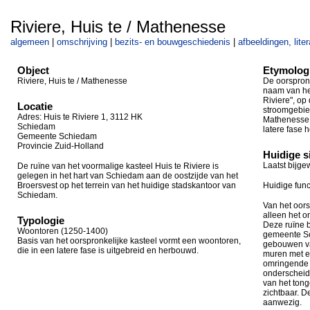
Riviere, Huis te / Mathenesse
algemeen
|
omschrijving
|
bezits- en bouwgeschiedenis
|
afbeeldingen, lite
Object
Etymolog
Riviere, Huis te / Mathenesse
De oorspronk
naam van he
Riviere", op
Locatie
stroomgebie
Adres: Huis te Riviere 1, 3112 HK
Mathenesse s
Schiedam
latere fase 
Gemeente Schiedam
Provincie Zuid-Holland
Huidige s
Laatst bijg
De ruïne van het voormalige kasteel Huis te Riviere is
gelegen in het hart van Schiedam aan de oostzijde van het
Broersvest op het terrein van het huidige stadskantoor van
Huidige func
Schiedam.
Van het oors
alleen het 
Typologie
Deze ruïne b
Woontoren (1250-1400)
gemeente Sc
Basis van het oorspronkelijke kasteel vormt een woontoren,
gebouwen va
die in een latere fase is uitgebreid en herbouwd.
muren met e
omringende m
onderscheid
van het tong
zichtbaar. D
aanwezig.