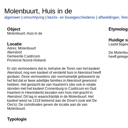
Molenbuurt, Huis in de
algemeen
|
omschrijving
|
bezits- en bouwgeschiedenis
|
afbeeldingen, lite
Object
Etymolog
Molenbuurt, Huis in de
Huidige s
Locatie
Laatst bijge
Adres: Molenbuurt
Akersloot
De Molenbuur
Gemeente Castricum
heeft geleg
Provincie Noord-Holland
Er zijn vermoedens dat er, behalve de Toren van het kasteel
Akersloot, nog een kasteel of versterkt huis in Akersloot heeft
gestaan. Deze vermoedens zijn voornamelijk gebaseerd op
het feit dat er twee adellijke families in Akersloot gewoond
hebben. Het geslacht de van Haarlem's (die ook in relatie
stonden met het kasteel Cronenburg in Castricum en Oud
Haerlem in Heemskerk) bezaten een huis met gracht in
Akersloot. Dit lag in waarschijnlijk in de Molenbuurt. Het
kasteel werd na 1318 beleend aan de Dove's (ook wel De
Ovo's). De coördinaten geven de locatie aan de van
Molenbuurt.
Typologie