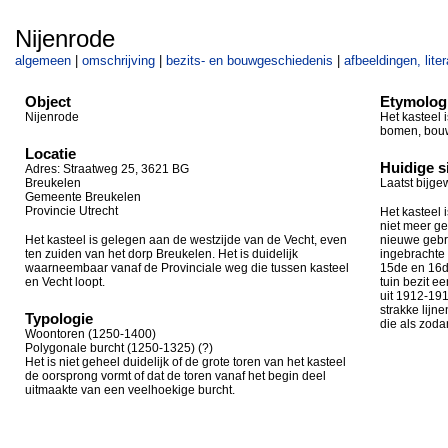
Nijenrode
algemeen
|
omschrijving
|
bezits- en bouwgeschiedenis
|
afbeeldingen, lite
Object
Etymolog
Nijenrode
Het kasteel 
bomen, bouwr
Locatie
Huidige s
Adres: Straatweg 25, 3621 BG
Breukelen
Laatst bijge
Gemeente Breukelen
Provincie Utrecht
Het kasteel 
niet meer ge
Het kasteel is gelegen aan de westzijde van de Vecht, even
nieuwe gebru
ten zuiden van het dorp Breukelen. Het is duidelijk
ingebrachte
waarneembaar vanaf de Provinciale weg die tussen kasteel
15de en 16
en Vecht loopt.
tuin bezit e
uit 1912-191
strakke lijn
Typologie
die als zoda
Woontoren (1250-1400)
Polygonale burcht (1250-1325) (?)
Het is niet geheel duidelijk of de grote toren van het kasteel
de oorsprong vormt of dat de toren vanaf het begin deel
uitmaakte van een veelhoekige burcht.