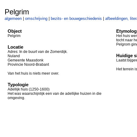
Pelgrim
algemeen
|
omschrijving
|
bezits- en bouwgeschiedenis
|
afbeeldingen, lite
Object
Etymolog
Pelgrim
Het huis we
tocht naar h
Pelgrom gin
Locatie
Adres: In de buurt van de Zomerdijk.
Huidige s
Nuland
Gemeente Maasdonk
Laatst bijge
Provincie Noord-Brabant
Het terrein 
Van het huis is niets meer over.
Typologie
Adellijk huis (1250-1600)
Het was waarschijnlijk een van de adellijke huizen in die
omgeving.